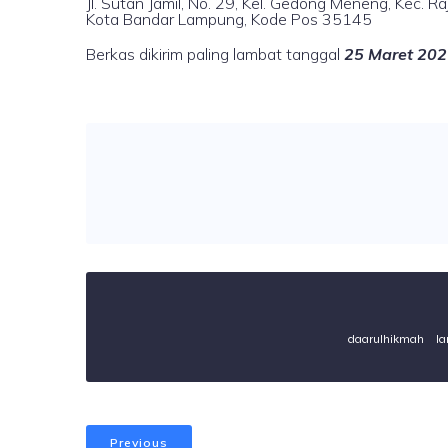
Jl. Sutan Jamil, No. 29, Kel. Gedong Meneng, Kec. R
Kota Bandar Lampung, Kode Pos 35145
Berkas dikirim paling lambat tanggal
25 Maret 20
daarulhikmah
l
Previous