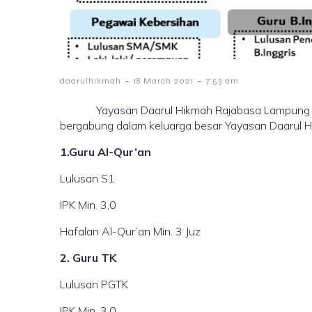
-
-
daarulhikmah
18 March 2021
7:53 am
Yayasan Daarul Hikmah Rajabasa Lampung mem
bergabung dalam keluarga besar Yayasan Daarul Hi
1.Guru Al-Qur’an
Lulusan S1
IPK Min. 3,0
Hafalan Al-Qur’an Min. 3 Juz
2. Guru TK
Lulusan PGTK
IPK Min. 3,0