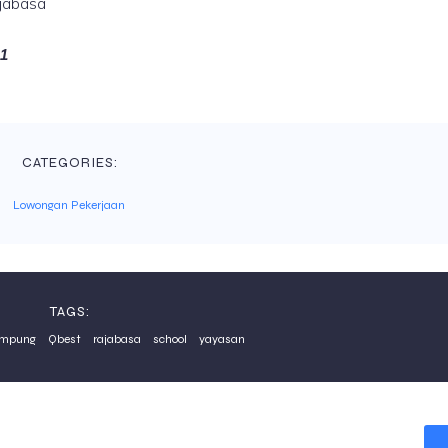
ajabasa
21
CATEGORIES:
Lowongan Pekerjaan
TAGS:
ampung
Qbest
rajabasa
school
yayasan